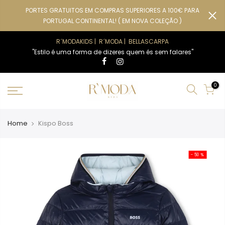
Ir
PORTES GRATUITOS EM COMPRAS SUPERIORES A 100€ PARA
para
PORTUGAL CONTINENTAL! ( EM NOVA COLEÇÃO )
o
conteúdo
R´MODAKIDS
|
R´MODA
|
BELLASCARPA
"Estilo é uma forma de dizeres quem és sem falares"
0
Home
Kispo Boss
- 50 %